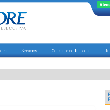
Atenc
ades
Servicios
Cotizador de Traslados
Te
E
E